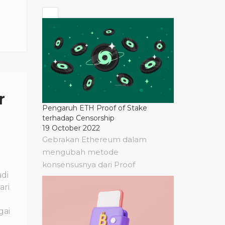
r
Pengaruh ETH Proof of Stake
terhadap Censorship
19 October 2022
Gebrakan Ethereum dalam
mengubah metode
konsensusnya dari Proof
di
ari
gai