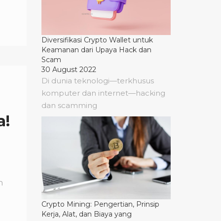
Diversifikasi Crypto Wallet untuk
Keamanan dari Upaya Hack dan
Scam
30 August 2022
Di dunia teknologi—terkhusus
komputer dan internet—hacking
dan scamming
a!
n
Crypto Mining: Pengertian, Prinsip
Kerja, Alat, dan Biaya yang