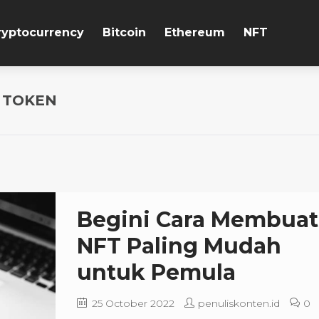
ryptocurrency
Bitcoin
Ethereum
NFT
E TOKEN
Begini Cara Membuat
NFT Paling Mudah
untuk Pemula
25 October 2022
penuliskonten.id
0