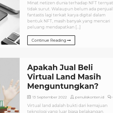
Minat netizen dunia terhadap NFT ternya
tidak surut. Walaupun belum ada penjua
fantastis lagi terkait karya digital dalam
bentuk NFT, masih banyak yang mencari
peluang mendapatkan […]
Continue Reading
Apakah Jual Beli
Virtual Land Masih
Menguntungkan?
13 September 2022
penuliskonten.id
Virtual land adalah bukti dari kemajuan
teknologi yang luar biasa belakangan.