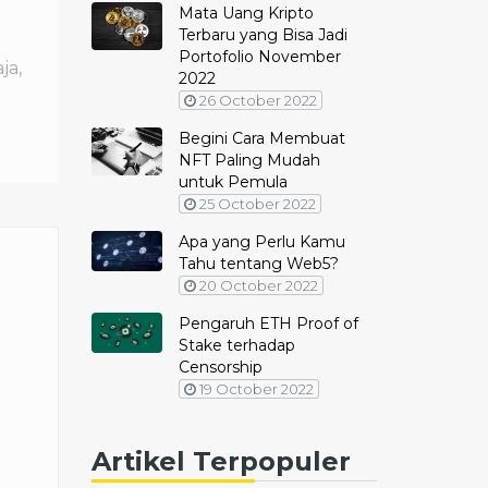
Mata Uang Kripto
Terbaru yang Bisa Jadi
Portofolio November
ja,
2022
26 October 2022
Begini Cara Membuat
NFT Paling Mudah
untuk Pemula
25 October 2022
Apa yang Perlu Kamu
Tahu tentang Web5?
20 October 2022
Pengaruh ETH Proof of
Stake terhadap
Censorship
19 October 2022
Artikel Terpopuler