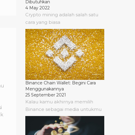
Dibutuhkan
4 May 2022
Crypto mining adalah salah satu
cara yang biasa
Binance Chain Wallet: Begini Cara
mu
Menggunakannya
25 September 2021
Kalau kamu akhirnya memilih
i
Binance sebagai media untukmu
ak