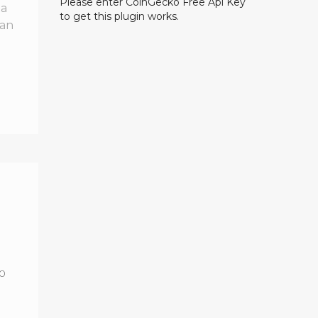
Please enter CoinGecko Free Api Key
ta
to get this plugin works.
lan
0