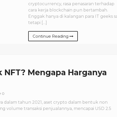
cryptocurrency, rasa penasaran terhadap
cara kerja blockchain pun bertambah.
Enggak hanya di kalangan para IT geeks sa
tetapi […]
Continue Reading
nk NFT? Mengapa Harganya
0
a dalam tahun 2021, aset crypto dalam bentuk non
ng volume transaksi penjualannya, mencapai USD 2.5