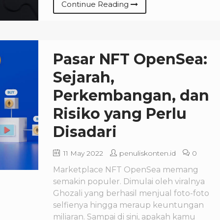
Continue Reading
Pasar NFT OpenSea:
Sejarah,
Perkembangan, dan
Risiko yang Perlu
Disadari
11 May 2022
penuliskonten.id
0
Marketplace NFT OpenSea memang
semakin populer. Dimulai oleh viralnya
Ghozali yang berhasil menjual foto-foto
selfienya hingga meraup keuntungan
miliaran. Sampai di sini, apakah kamu