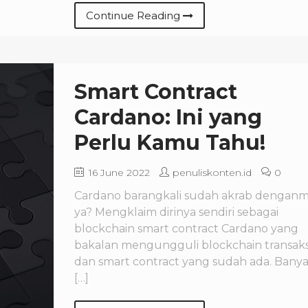
Continue Reading
Smart Contract
Cardano: Ini yang
Perlu Kamu Tahu!
16 June 2022
penuliskonten.id
0
Cardano barangkali sudah akrab dengan
ya? Mengklaim dirinya sendiri sebagai
blockchain smart contract Cardano yang
bakalan mengungguli blockchain transaks
dan smart contract yang sudah ada. Bany
[…]