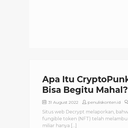
Apa Itu CryptoPu
Bisa Begitu Mahal?
31 August 2022
penuliskonten.id
Situs web Decrypt melaporkan, bahw
fungible token (NFT) telah melambu
miliar hanya […]