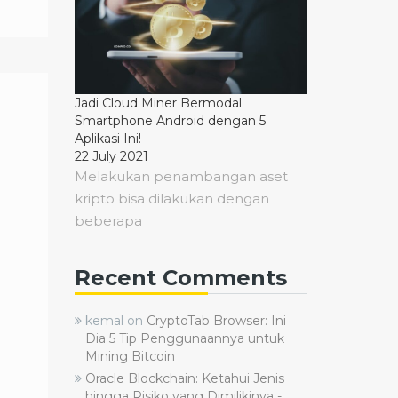
Jadi Cloud Miner Bermodal
Smartphone Android dengan 5
Aplikasi Ini!
22 July 2021
Melakukan penambangan aset
kripto bisa dilakukan dengan
beberapa
Recent Comments
kemal
on
CryptoTab Browser: Ini
Dia 5 Tip Penggunaannya untuk
Mining Bitcoin
Oracle Blockchain: Ketahui Jenis
hingga Risiko yang Dimilikinya -