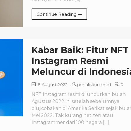
Continue Reading
Kabar Baik: Fitur NFT
Instagram Resmi
Meluncur di Indonesi
8 August 2022
penuliskonten.id
0
NFT Instagram resmi diluncurkan bulan
Agustus 2022 ini setelah sebelumnya
diujicobakan di Amerika Serikat sejak bula
Mei 2022. Tak kurang netizen atau
Instagrammer dari 100 negara […]