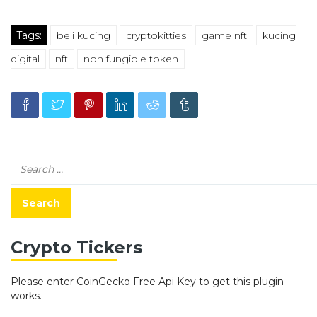
Tags:
beli kucing
cryptokitties
game nft
kucing
digital
nft
non fungible token
Crypto Tickers
Please enter CoinGecko Free Api Key to get this plugin
works.