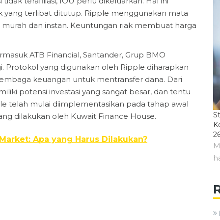
tidak terafiliasi, IOU perlu dikeluarkan. Hal ini
nk yang terlibat ditutup. Ripple menggunakan mata
i murah dan instan. Keuntungan riak membuat harga
termasuk ATB Financial, Santander, Grup BMO
gi. Protokol yang digunakan oleh Ripple diharapkan
embaga keuangan untuk mentransfer dana. Dari
emiliki potensi investasi yang sangat besar, dan tentu
ipple telah mulai diimplementasikan pada tahap awal
S
yang dilakukan oleh Kuwait Finance House.
K
2
 Market: Apa yang Harus Dilakukan?
M
h