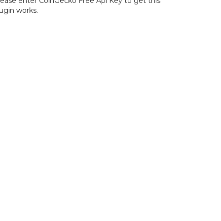
lease enter CoinGecko Free Api Key to get this
ugin works.