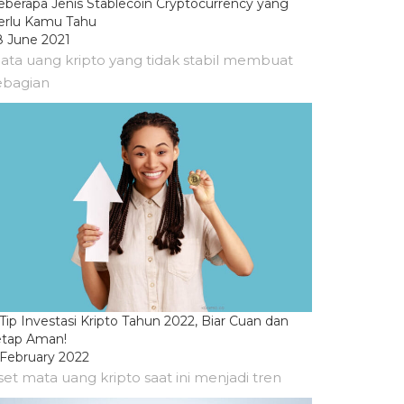
eberapa Jenis Stablecoin Cryptocurrency yang
erlu Kamu Tahu
8 June 2021
ata uang kripto yang tidak stabil membuat
ebagian
Tip Investasi Kripto Tahun 2022, Biar Cuan dan
etap Aman!
 February 2022
set mata uang kripto saat ini menjadi tren