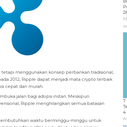
B
P
2
M
s
, tetapi menggunakan konsep perbankan tradisional,
pada 2012, Ripple dapat menjadi mata crypto terbaik
si cepat dan murah.
mbuka jalan bagi adopsi instan. Meskipun
7 
vensional, Ripple menghilangkan semua batasan
T
4
A
g membutuhkan waktu berminggu-minggu untuk