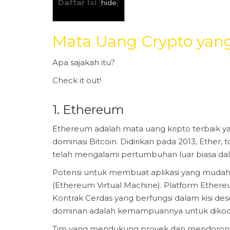
Daftar Isi
[
hide
]
Mata Uang Crypto yan
Apa sajakah itu?
Check it out!
1. Ethereum
Ethereum adalah mata uang kripto terbaik
dominasi Bitcoin. Didirikan pada 2013, Ether
telah mengalami pertumbuhan luar biasa dal
Potensi untuk membuat aplikasi yang mudah d
(Ethereum Virtual Machine). Platform Et
Kontrak Cerdas yang berfungsi dalam kisi de
dominan adalah kemampuannya untuk dikode
Tim yang mendukung proyek dan mendorong i