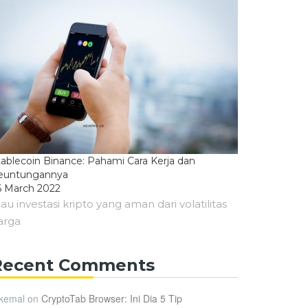
tablecoin Binance: Pahami Cara Kerja dan
euntungannya
6 March 2022
au investasi kripto yang aman dari volatilitas
arga
Recent Comments
kemal
on
CryptoTab Browser: Ini Dia 5 Tip