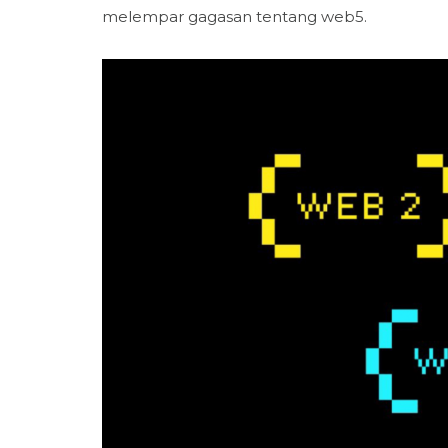
melempar gagasan tentang web5.