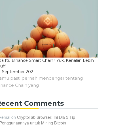
pa Itu Binance Smart Chain? Yuk, Kenalan Lebih
auh!
4 September 2021
amu pasti pernah mendengar tentang
inance Chain yang
Recent Comments
kemal
on
CryptoTab Browser: Ini Dia 5 Tip
Penggunaannya untuk Mining Bitcoin