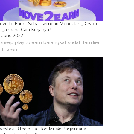
ove to Earn - Sehat sembari Mendulang Crypto:
agaimana Cara Kerjanya?
5 June 2022
onsep play to earn barangkali sudah familier
ntukmu.
nvestasi Bitcoin ala Elon Musk: Bagaimana