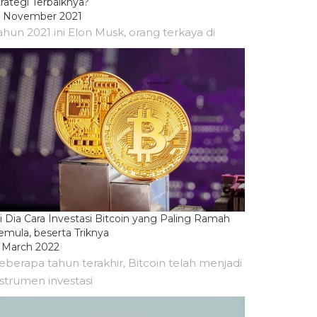
rategi Terbaiknya?
2 November 2021
ahun 2021 ini Elon Musk, orang terkaya di
ni Dia Cara Investasi Bitcoin yang Paling Ramah
emula, beserta Triknya
1 March 2022
eberapa tahun terakhir, Bitcoin telah menjadi
nstrumen investasi