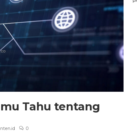
pl
amu Tahu tentang
nten.id
0