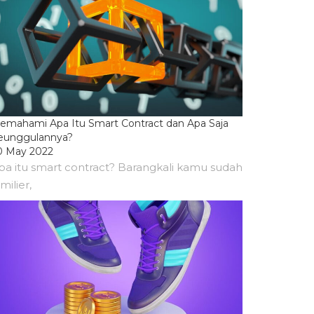
emahami Apa Itu Smart Contract dan Apa Saja
eunggulannya?
0 May 2022
pa itu smart contract? Barangkali kamu sudah
milier,