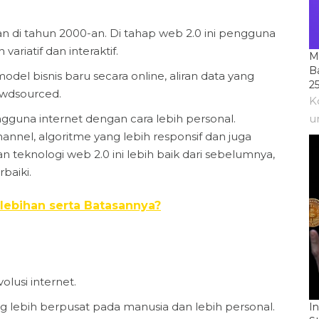
n di tahun 2000-an. Di tahap web 2.0 ini pengguna
ariatif dan interaktif.
M
B
model bisnis baru secara online, aliran data yang
2
owdsourced.
K
u
guna internet dengan cara lebih personal.
annel, algoritme yang lebih responsif dan juga
teknologi web 2.0 ini lebih baik dari sebelumnya,
baiki.
elebihan serta Batasannya?
olusi internet.
g lebih berpusat pada manusia dan lebih personal.
I