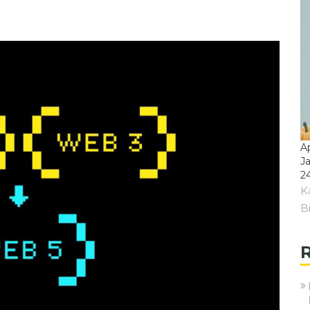
A
J
2
K
B