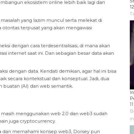
St
embangun ekosistem online lebih baik lagi dan
1
T
 masalah yang lazim muncul serta melekat di
da otoritas terpusat yang akan mengawasi
neksi dengan cara terdesentralisasi, di mana akan
i internet saat ini. Dan sebagian besar data akan
si dengan data. Kendati demikian, agar hal ini bisa
ik secara kontekstual dan konseptual. Jadi, dua
n buatan (AI) dan web semantik.
I
P
1
B
esar masih menggunakan web 2.0 dan web3 sudah
i
in juga cryptocurrency.
ima dan memahami konsep web3, Dorsey pun