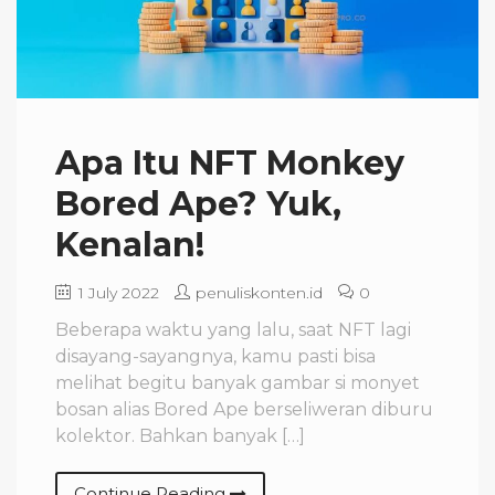
Apa Itu NFT Monkey
Bored Ape? Yuk,
Kenalan!
1 July 2022
penuliskonten.id
0
Beberapa waktu yang lalu, saat NFT lagi
disayang-sayangnya, kamu pasti bisa
melihat begitu banyak gambar si monyet
bosan alias Bored Ape berseliweran diburu
kolektor. Bahkan banyak […]
Continue Reading