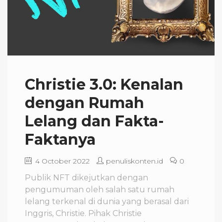
Christie 3.0: Kenalan
dengan Rumah
Lelang dan Fakta-
Faktanya
4 October 2022
penuliskonten.id
0
Publik NFT dikejutkan dengan
pengumuman oleh salah satu rumah
lelang terkenal di dunia yang berasal dari
Inggris, Christie. Pihak Christie