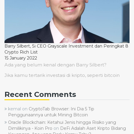
Barry Silbert, Si CEO Grayscale Investment dan Peringkat 8
Crypto Rich List
15 January 2022
Ada yang belum kenal dengan Barry Silbert?
Jika kamu tertarik investasi di kripto, seperti bitcoin
Recent Comments
kemal
on
CryptoTab Browser: Ini Dia 5 Tip
Penggunaannya untuk Mining Bitcoin
Oracle Blockchain: Ketahui Jenis hingga Risiko yang
Dimilikinya - Koin Pro
on
DeFi Adalah Aset Kripto Bidang