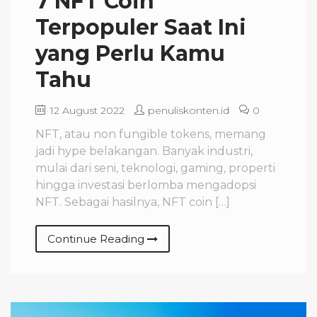
7 NFT Coin
Terpopuler Saat Ini
yang Perlu Kamu
Tahu
12 August 2022
penuliskonten.id
0
NFT, atau non fungible tokens, memang
jadi hype belakangan. Banyak industri,
mulai dari seni, teknologi, gaming, properti
hingga investasi berlomba mengadopsi
NFT. Sebagai hasilnya, NFT coin […]
Continue Reading