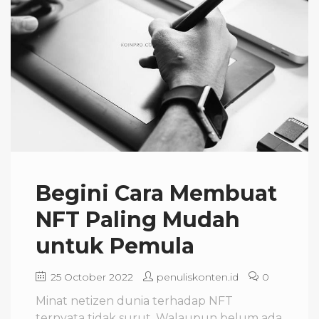
Begini Cara Membuat
NFT Paling Mudah
untuk Pemula
25 October 2022
penuliskonten.id
0
Minat netizen dunia terhadap NFT
ternyata tidak surut. Walaupun belum ada