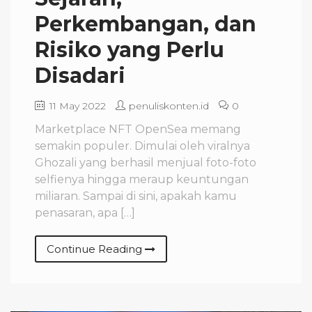
Perkembangan, dan
Risiko yang Perlu
Disadari
11 May 2022
penuliskonten.id
0
Marketplace NFT OpenSea memang
semakin populer. Dimulai oleh viralnya
Ghozali yang berhasil menjual foto-foto
selfienya hingga meraup keuntungan
miliaran. Sampai di sini, apakah kamu
penasaran, apa […]
Continue Reading