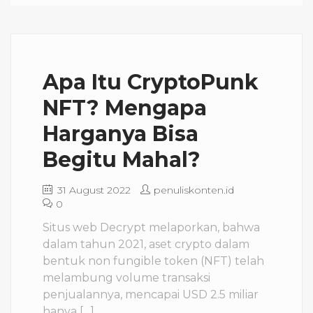
Apa Itu CryptoPunk
NFT? Mengapa
Harganya Bisa
Begitu Mahal?
31 August 2022
penuliskonten.id
0
Situs web Decrypt melaporkan, bahwa
dalam tahun 2021, aset crypto dalam
bentuk non fungible token (NFT) telah
melambung volume transaksi
penjualannya, mencapai USD 2.5 miliar
hanya […]