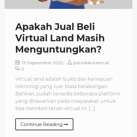
Apakah Jual Beli
Virtual Land Masih
Menguntungkan?
13 September 2022
penuliskonten.id
0
Virtual land adalah bukti dari kemajuan
teknologi yang luar biasa belakangan.
Bahkan, sudah tersedia beberapa platform
yang ditawarkan pada masyarakat untuk
bisa membeli tanah virtual ini. […]
Continue Reading