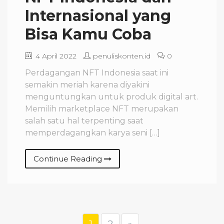
Internasional yang
Bisa Kamu Coba
4 April 2022
penuliskonten.id
0
Perdagangan NFT Indonesia saat ini
semakin meriah karena diyakini
menguntungkan untuk produk digital art.
Memilih marketplace NFT merupakan
salah satu hal terpenting saat
memperdagangkan karya seni […]
Continue Reading
1
2
»