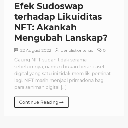
Efek Sudoswap
terhadap Likuiditas
NFT: Akankah
Mengubah Lanskap?
22 August 2022
penuliskonten.id
0
Gaung NFT sudah tidak seramai
sebelumnya, namun bukan berarti aset
digital yang satu ini tidak memiliki peminat
lagi. NFT masih menjadi primadona bagi
para seniman digital […]
Continue Reading