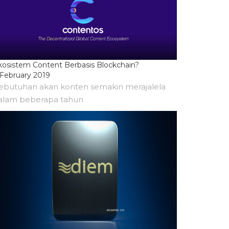
kosistem Content Berbasis Blockchain?
 February 2019
ebutuhan akan konten semakin merajalela
alam beberapa tahun