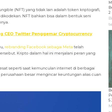
M
B
ungible (NFT) yang tidak lain adalah token kriptografi,
2
l dikodekan. NFT bahkan bisa dalam bentuk seni
B
nnya.
t
ng CEO Twitter Penggemar Cryptocurrency
ru,
rebranding Facebook sebagai Meta
telah
sebut. Kripto dalam hal ini menjalani peran yang
t seperti saat kemunculan internet di berbagai
k perusahaan besar mengincar keuntungan alias cuan
B
P
5 
M