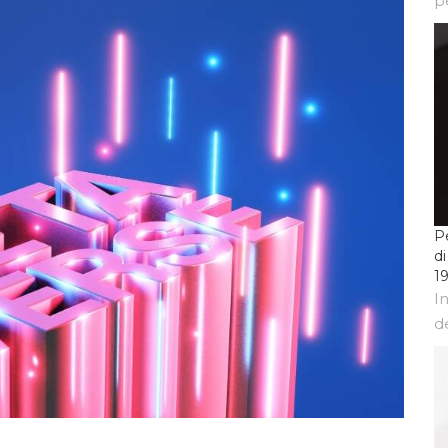
p
P
di
19
I
d