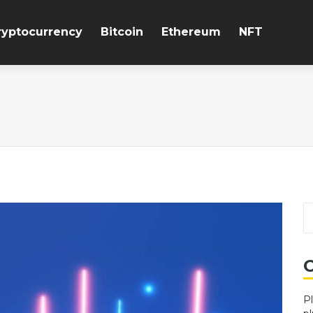
ryptocurrency
Bitcoin
Ethereum
NFT
C
P