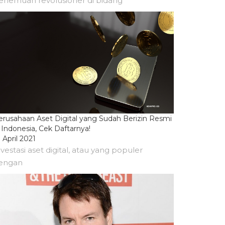
enemuan revolusioner di bidang
erusahaan Aset Digital yang Sudah Berizin Resmi
 Indonesia, Cek Daftarnya!
 April 2021
nvestasi aset digital, atau yang populer
engan