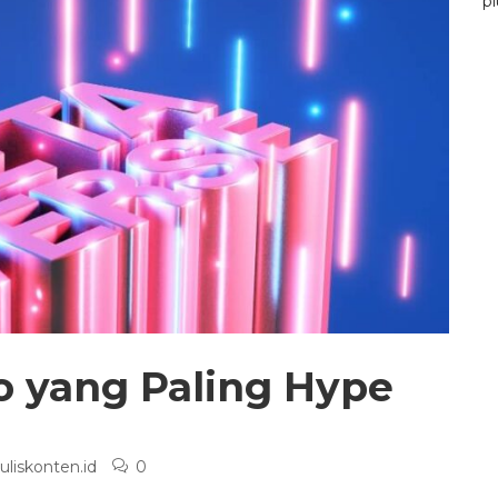
pl
o yang Paling Hype
uliskonten.id
0