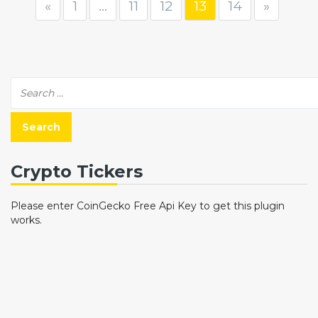
«
1
…
11
12
13
14
»
Crypto Tickers
Please enter CoinGecko Free Api Key to get this plugin
works.