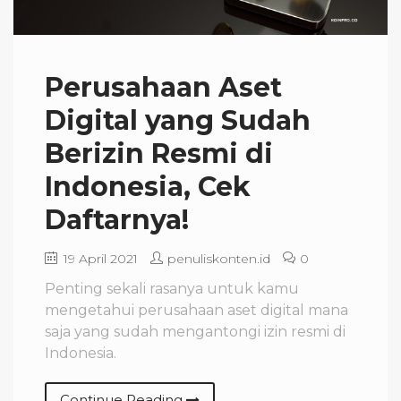
Perusahaan Aset
Digital yang Sudah
Berizin Resmi di
Indonesia, Cek
Daftarnya!
19 April 2021
penuliskonten.id
0
Penting sekali rasanya untuk kamu
mengetahui perusahaan aset digital mana
saja yang sudah mengantongi izin resmi di
Indonesia.
Continue Reading