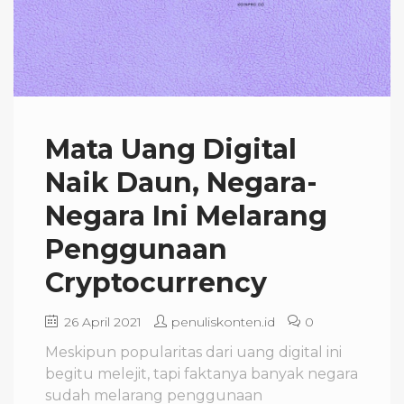
Mata Uang Digital
Naik Daun, Negara-
Negara Ini Melarang
Penggunaan
Cryptocurrency
26 April 2021
penuliskonten.id
0
Meskipun popularitas dari uang digital ini
begitu melejit, tapi faktanya banyak negara
sudah melarang penggunaan