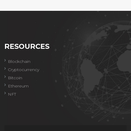
RESOURCES
Blockchain
Cryptocurrency
Bitcoin
Ethereum
NFT