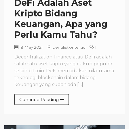
DeFi Adalah Aset
Kripto Bidang
Keuangan, Apa yang
Perlu Kamu Tahu?
8 May 2021
penuliskonten.id
1
Decentralization Finance atau DeFi adalah
salah satu aset kripto yang cukup populer
selain bitcoin. DeFi memadukan nilai utama
teknologi blockchain dalam bidang
keuangan yang sudah ada […]
Continue Reading