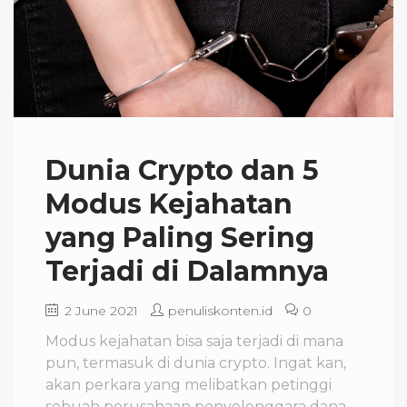
Dunia Crypto dan 5
Modus Kejahatan
yang Paling Sering
Terjadi di Dalamnya
2 June 2021
penuliskonten.id
0
Modus kejahatan bisa saja terjadi di mana
pun, termasuk di dunia crypto. Ingat kan,
akan perkara yang melibatkan petinggi
sebuah perusahaan penyelenggara dana