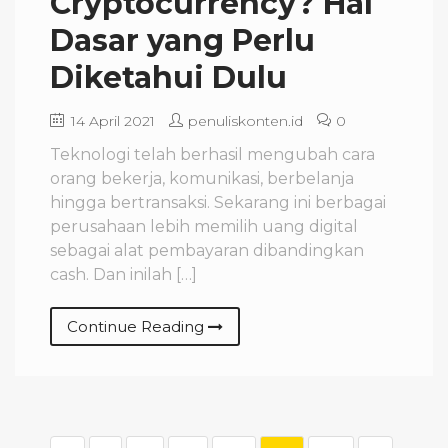
Cryptocurrency? Hal
Dasar yang Perlu
Diketahui Dulu
14 April 2021
penuliskonten.id
0
Teknologi telah berhasil mengubah cara
orang bekerja, komunikasi, berbelanja
hingga bertransaksi. Sekarang ini berbagai
perusahaan lebih memilih uang digital
sebagai alat pembayaran dibandingkan
cash. Dan inilah […]
Continue Reading