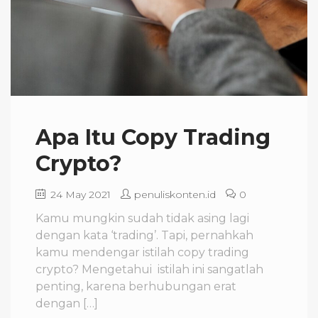
Apa Itu Copy Trading
Crypto?
24 May 2021
penuliskonten.id
0
Kamu mungkin sudah tidak asing lagi
dengan kata ‘trading’. Tapi, pernahkah
kamu mendengar istilah copy trading
crypto? Mengetahui istilah ini sangatlah
penting, karena berhubungan erat
dengan […]