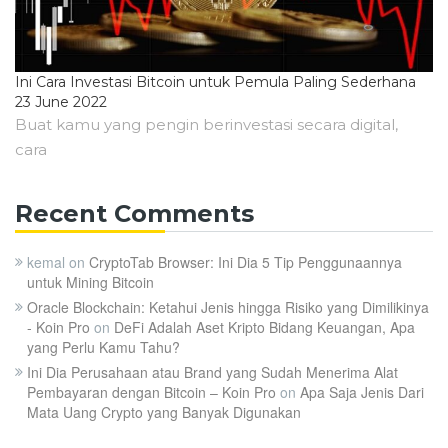
Ini Cara Investasi Bitcoin untuk Pemula Paling Sederhana
23 June 2022
Buat kamu yang pengin berinvestasi secara digital,
cara
Recent Comments
kemal
on
CryptoTab Browser: Ini Dia 5 Tip Penggunaannya
untuk Mining Bitcoin
Oracle Blockchain: Ketahui Jenis hingga Risiko yang Dimilikinya
- Koin Pro
on
DeFi Adalah Aset Kripto Bidang Keuangan, Apa
yang Perlu Kamu Tahu?
Ini Dia Perusahaan atau Brand yang Sudah Menerima Alat
Pembayaran dengan Bitcoin – Koin Pro
on
Apa Saja Jenis Dari
Mata Uang Crypto yang Banyak Digunakan