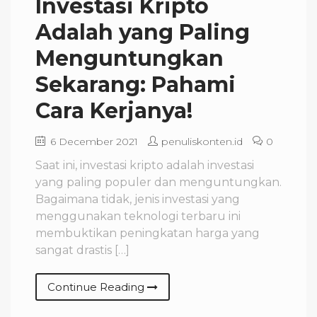
Investasi Kripto
Adalah yang Paling
Menguntungkan
Sekarang: Pahami
Cara Kerjanya!
6 December 2021
penuliskonten.id
0
Saat ini, investasi kripto adalah investasi
yang paling populer dan menguntungkan.
Bagaimana tidak, jenis investasi yang
menggunakan teknologi terbaru ini
membuktikan peningkatan harga yang
sangat drastis […]
Continue Reading