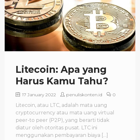
Litecoin: Apa yang
Harus Kamu Tahu?
17 January 2022
penuliskonten.id
0
Litecoin, atau LTC, adalah mata uang
cryptocurrency atau mata uang virtual
peer-to peer (P2P), yang berarti tidak
diatur oleh otoritas pusat. LTC ini
menggunakan pembayaran biaya […]