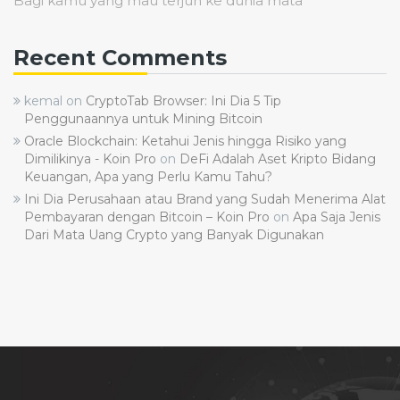
Bagi kamu yang mau terjun ke dunia mata
Recent Comments
kemal
on
CryptoTab Browser: Ini Dia 5 Tip
Penggunaannya untuk Mining Bitcoin
Oracle Blockchain: Ketahui Jenis hingga Risiko yang
Dimilikinya - Koin Pro
on
DeFi Adalah Aset Kripto Bidang
Keuangan, Apa yang Perlu Kamu Tahu?
Ini Dia Perusahaan atau Brand yang Sudah Menerima Alat
Pembayaran dengan Bitcoin – Koin Pro
on
Apa Saja Jenis
Dari Mata Uang Crypto yang Banyak Digunakan