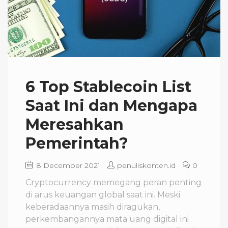
6 Top Stablecoin List
Saat Ini dan Mengapa
Meresahkan
Pemerintah?
8 December 2021
penuliskonten.id
0
Cryptocurrency memegang peran penting
di arus keuangan global saat ini. Meski
keberadaannya masih diragukan,
perkembangannya mata uang digital ini