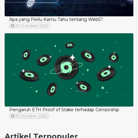
Apa yang Perlu Kamu Tahu tentang Web5?
20 October 2022
Pengaruh ETH Proof of Stake terhadap Censorship
19 October 2022
Artikel Terpopuler