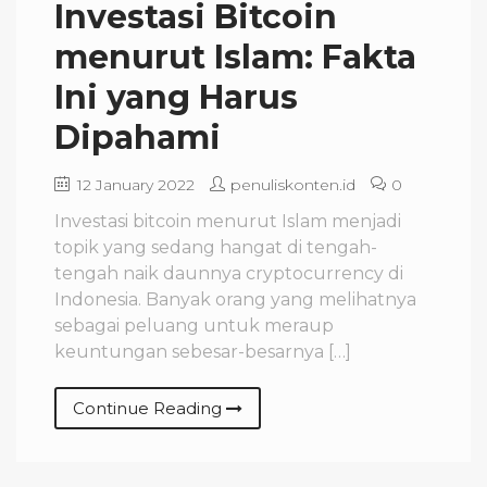
Investasi Bitcoin
menurut Islam: Fakta
Ini yang Harus
Dipahami
12 January 2022
penuliskonten.id
0
Investasi bitcoin menurut Islam menjadi
topik yang sedang hangat di tengah-
tengah naik daunnya cryptocurrency di
Indonesia. Banyak orang yang melihatnya
sebagai peluang untuk meraup
keuntungan sebesar-besarnya […]
Continue Reading