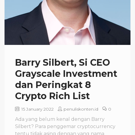
Barry Silbert, Si CEO
Grayscale Investment
dan Peringkat 8
Crypto Rich List
15 January 2022
penuliskonten.id
0
Ada yang belum kenal dengan Barry
Silbert? Para penggemar cryptocurrency
tentu tidak asing dengan yang nama