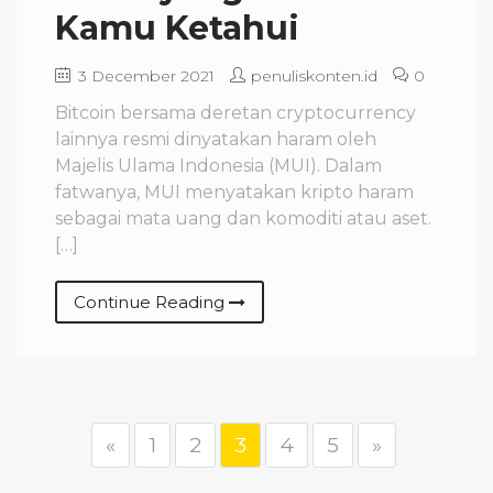
Kamu Ketahui
3 December 2021
penuliskonten.id
0
Bitcoin bersama deretan cryptocurrency
lainnya resmi dinyatakan haram oleh
Majelis Ulama Indonesia (MUI). Dalam
fatwanya, MUI menyatakan kripto haram
sebagai mata uang dan komoditi atau aset.
[…]
Continue Reading
«
1
2
3
4
5
»