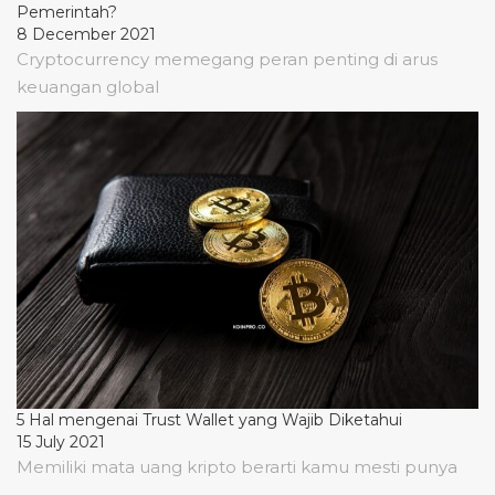
Pemerintah?
8 December 2021
Cryptocurrency memegang peran penting di arus
keuangan global
5 Hal mengenai Trust Wallet yang Wajib Diketahui
15 July 2021
Memiliki mata uang kripto berarti kamu mesti punya