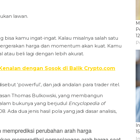
 bukan lawan.
M
P
1
g bisa kamu ingat-ingat. Kalau misalnya salah satu
P
al pergerakan harga dan momentum akan kuat. Kamu
atau beli lagi dengan lebih akurat.
 Kenalan dengan Sosok di Balik Crypto.com
isebut ‘powerful’, dan jadi andalan para trader ritel.
n ulasan Thomas Bulkowski, yang membangun
 dalam bukunya yang berjudul
Encyclopedia of
8. Ada dua jenis hasil pola yang jadi dasar analisis,
In
an memprediksi perubahan arah harga
1
g akan memprediksi perpanjangan arah harga saat
I