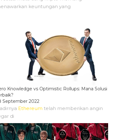
enawarkan keuntungan yang
ero Knowledge vs Optimistic Rollups: Mana Solusi
erbaik?
8 September 2022
adirnya
Ethereum
telah memberikan angin
egar di