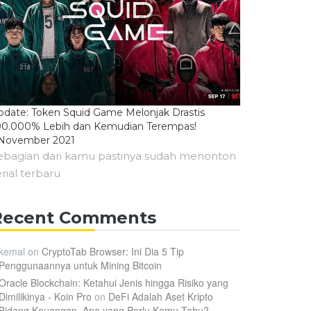
pdate: Token Squid Game Melonjak Drastis
00.000% Lebih dan Kemudian Terempas!
 November 2021
ebagian dari kamu pastinya sudah menonton
erial terbaru
Recent Comments
kemal
on
CryptoTab Browser: Ini Dia 5 Tip
Penggunaannya untuk Mining Bitcoin
Oracle Blockchain: Ketahui Jenis hingga Risiko yang
Dimilikinya - Koin Pro
on
DeFi Adalah Aset Kripto
Bidang Keuangan, Apa yang Perlu Kamu Tahu?