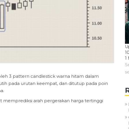
U
1
1
S
s
an oleh 3 pattern candlestick warna hitam dalam
tih pada urutan keempat, dan ditutup pada poin
a.
t memprediksi arah pergerakan harga tertinggi