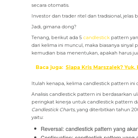
secara otomatis.
Investor dan trader ritel dan tradisional, jelas
Jadi, gimana dong?
Tenang, berikut ada 5
candlestick
pattern yan
dari kelima ini muncul, maka biasanya siny
kemudian bisa menentukan, apakah harus jual 
Baca juga:
Siapa Kris Marszalek? Yuk,
Itulah kenapa, kelima candlestick pattern ini d
Analisis candlestick pattern ini berdasarka
peringkat kinerja untuk candlestick pattern
Candlestick Charts
, yang diterbitkan tahun 200
yaitu:
Reversal: candlestick pattern yang ak
Continuation: candlestick pattern yan