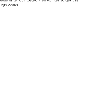
lease enter CoinGecko Free Api Key to get this
ugin works.