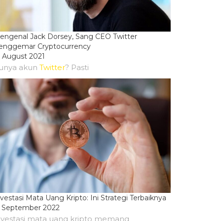
engenal Jack Dorsey, Sang CEO Twitter
enggemar Cryptocurrency
2 August 2021
unya akun
Twitter
? Pasti
vestasi Mata Uang Kripto: Ini Strategi Terbaiknya
5 September 2022
nvestasi mata uang kripto memang