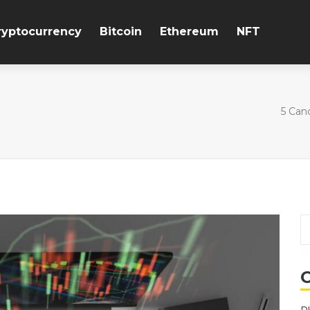
ryptocurrency
Bitcoin
Ethereum
NFT
5 Can
C