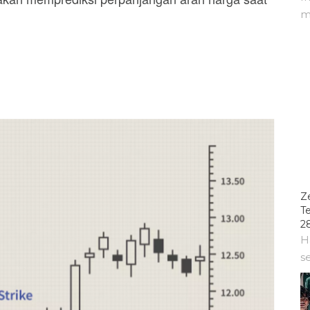
m
Z
T
2
H
s