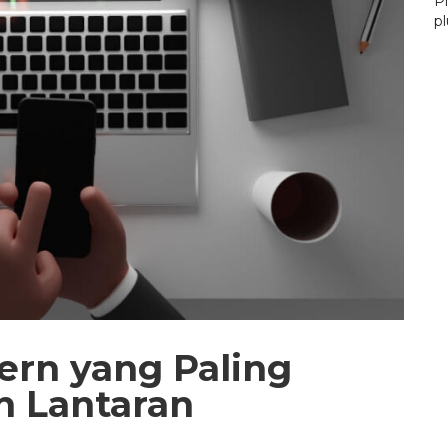
P
pl
tern yang Paling
n Lantaran