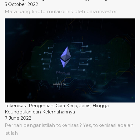
5 October 2022
Mata uang kripto mulai dilirik oleh para investor
Tokenisasi: Pengertian, Cara Kerja, Jenis, Hingga
Keunggulan dan Kelemahannya
7 June 2022
Pernah dengar istilah tokenisasi? Yes, tokenisasi adalah
istilah