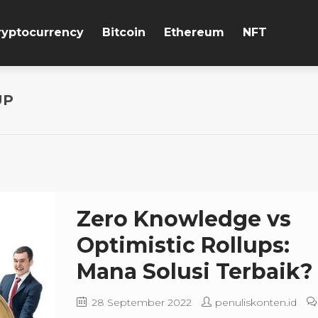
ryptocurrency
Bitcoin
Ethereum
NFT
UP
Zero Knowledge vs
Optimistic Rollups:
Mana Solusi Terbaik?
28 September 2022
penuliskonten.id