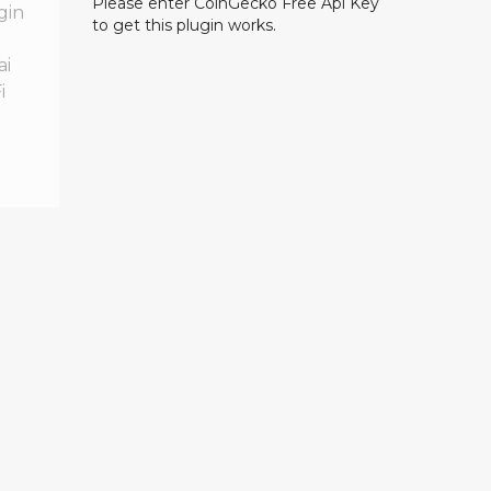
Please enter CoinGecko Free Api Key
gin
to get this plugin works.
ai
i