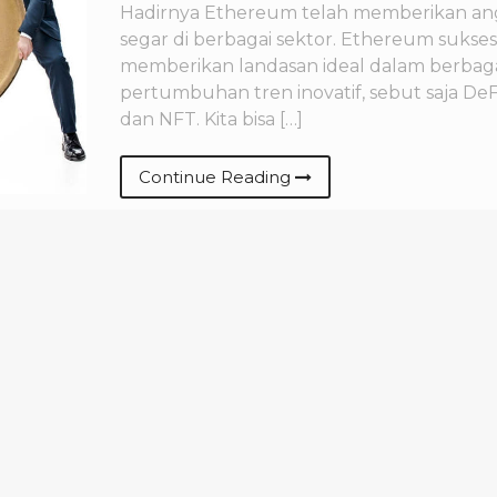
Hadirnya Ethereum telah memberikan an
segar di berbagai sektor. Ethereum sukses
memberikan landasan ideal dalam berbag
pertumbuhan tren inovatif, sebut saja DeF
dan NFT. Kita bisa […]
Continue Reading