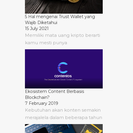
5 Hal mengenai Trust Wallet yang
Wajib Diketahui
15 July 2021
Memiliki mata uang kripto berarti
kamu mesti punya
Ekosistem Content Berbasis
Blockchain?
7 February 2019
Kebutuhan akan konten semakin
merajalela dalam beberapa tahun