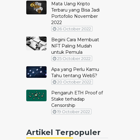
Mata Uang Kripto
Terbaru yang Bisa Jadi
Portofolio November
2022
26 October 2022
Begini Cara Membuat
NFT Paling Mudah
untuk Pemula
25 October 2022
Apa yang Perlu Kamu
Tahu tentang Web5?
20 October 2022
Pengaruh ETH Proof of
Stake terhadap
Censorship
19 October 2022
Artikel Terpopuler