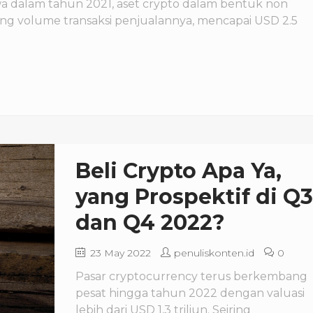
a dalam tahun 2021, aset crypto dalam bentuk non
ng volume transaksi penjualannya, mencapai USD 2.5
Beli Crypto Apa Ya,
yang Prospektif di Q3
dan Q4 2022?
23 May 2022
penuliskonten.id
0
Pasar cryptocurrency terus berkembang
pesat hingga tahun 2022 dengan valuasi
lebih dari USD 1,3 triliun. Seiring