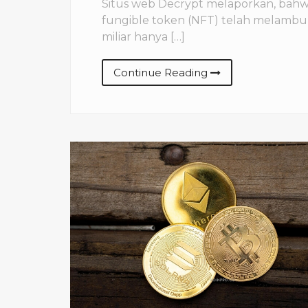
Situs web Decrypt melaporkan, bahw
fungible token (NFT) telah melambu
miliar hanya […]
Continue Reading