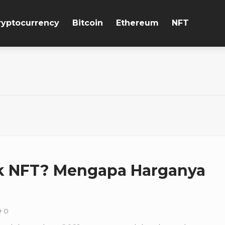
ryptocurrency
Bitcoin
Ethereum
NFT
nk NFT? Mengapa Harganya
0