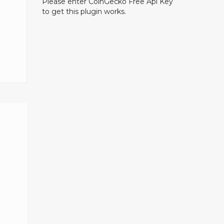
Please enter CoinGecko Free Api Key
to get this plugin works.