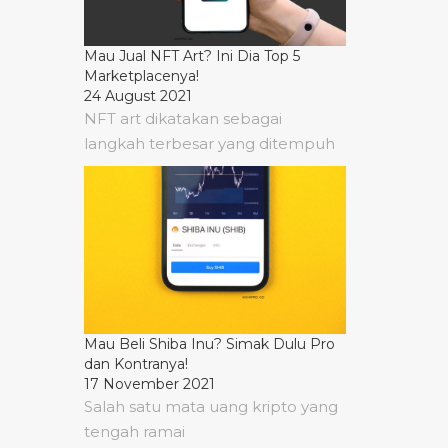
Mau Jual NFT Art? Ini Dia Top 5
Marketplacenya!
24 August 2021
NFT art dikatakan sebagai
langkah terbesar yang ditempuh
Mau Beli Shiba Inu? Simak Dulu Pro
dan Kontranya!
17 November 2021
Salah satu mata uang kripto yang
tengah ramai