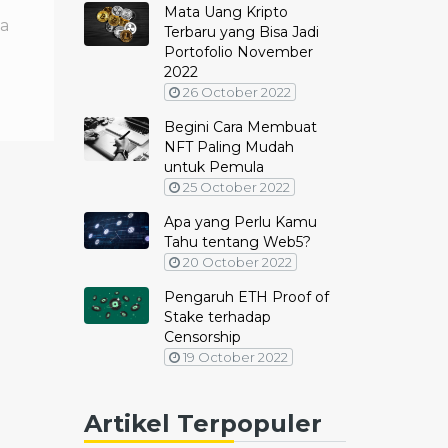
Mata Uang Kripto
ka
Terbaru yang Bisa Jadi
Portofolio November
2022
26 October 2022
Begini Cara Membuat
NFT Paling Mudah
untuk Pemula
25 October 2022
Apa yang Perlu Kamu
Tahu tentang Web5?
20 October 2022
Pengaruh ETH Proof of
Stake terhadap
Censorship
19 October 2022
Artikel Terpopuler