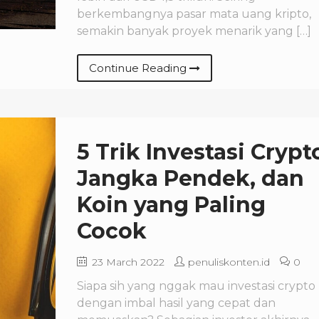
berkembangnya pasar mata uang kripto,
semakin banyak proyek menarik yang […]
Continue Reading
5 Trik Investasi Crypt
Jangka Pendek, dan
Koin yang Paling
Cocok
23 March 2022
penuliskonten.id
0
Siapa sih yang nggak mau investasi crypto
dengan imbal hasil yang cepat dan